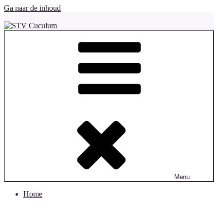
Ga naar de inhoud
STV Cuculum
Beest op het toneel!
Menu
Home