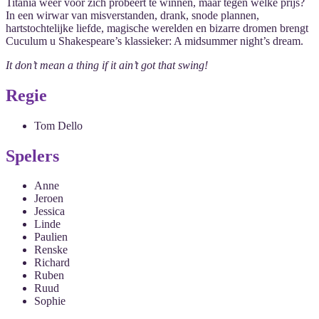
Titania weer voor zich probeert te winnen, maar tegen welke prijs?
In een wirwar van misverstanden, drank, snode plannen,
hartstochtelijke liefde, magische werelden en bizarre dromen brengt
Cuculum u Shakespeare’s klassieker: A midsummer night’s dream.
It don’t mean a thing if it ain’t got that swing!
Regie
Tom Dello
Spelers
Anne
Jeroen
Jessica
Linde
Paulien
Renske
Richard
Ruben
Ruud
Sophie