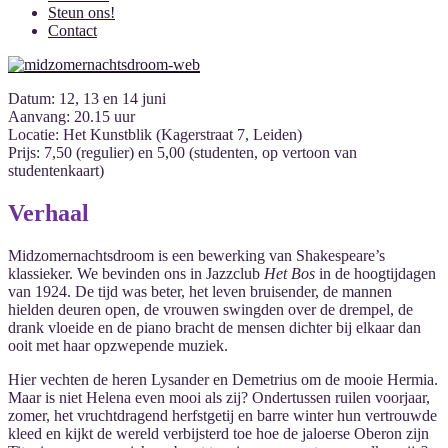
Steun ons!
Contact
Datum: 12, 13 en 14 juni
Aanvang: 20.15 uur
Locatie: Het Kunstblik (Kagerstraat 7, Leiden)
Prijs: 7,50 (regulier) en 5,00 (studenten, op vertoon van
studentenkaart)
Verhaal
Midzomernachtsdroom is een bewerking van Shakespeare’s
klassieker. We bevinden ons in Jazzclub
Het Bos
in de hoogtijdagen
van 1924. De tijd was beter, het leven bruisender, de mannen
hielden deuren open, de vrouwen swingden over de drempel, de
drank vloeide en de piano bracht de mensen dichter bij elkaar dan
ooit met haar opzwepende muziek.
Hier vechten de heren Lysander en Demetrius om de mooie Hermia.
Maar is niet Helena even mooi als zij? Ondertussen ruilen voorjaar,
zomer, het vruchtdragend herfstgetij en barre winter hun vertrouwde
kleed en kijkt de wereld verbijsterd toe hoe de jaloerse Oberon zijn